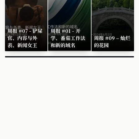
周报 #07 - 铲屎
周报 #01 - 开
官、内容与外
学、番茄工作法
周报 #09 – 灿烂
表、新闻女王
和新的域名
的花园
×