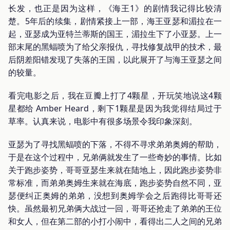
长发，也正是因为这样，《海王1》的剧情我记得比较清
楚。5年后的续集，剧情紧接上一部，海王亚瑟和湄拉在一
起，亚瑟成为亚特兰蒂斯的国王，湄拉生下了小亚瑟。上一
部末尾的黑蝠喷为了给父亲报仇，寻找修复战甲的技术，最
后阴差阳错发现了失落的王国，以此展开了与海王亚瑟之间
的较量。
看完电影之后，我在豆瓣上打了4颗星，开玩笑地说这4颗
星都给 Amber Heard，剩下1颗星是因为我觉得结局过于
草率。认真来说，电影中有很多场景令我印象深刻。
亚瑟为了寻找黑蝠喷的下落，不得不寻求弟弟奥姆的帮助，
于是在这个过程中，兄弟俩就发生了一些奇妙的事情。比如
关于跑步姿势，哥哥亚瑟生来就在陆地上，因此跑步姿势非
常标准，而弟弟奥姆生来就在海底，跑步姿势自然不同，亚
瑟便纠正奥姆的弟弟，没想到奥姆学会之后跑得比哥哥还
快。虽然最初兄弟俩大战过一回，哥哥还抢走了弟弟的王位
和女人，但在第二部的小打小闹中，看得出二人之间的兄弟