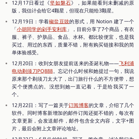
12月17日看过《
坚如磐石
》，如果能看到未删减的原
版，我估计会给它4颗星，但现在只能给3颗星。
12月19日：学着
椒盐豆豉
的形式，用 Notion 建了一个
「
小胡同学的剁手安利库
」，目前分享了7个商品，有衣
服、裤子、护肤品、食品、水杯。都比较便宜，也是我
买过、用过的东西，质量不错，附有购买链接和我的简
单体验感受。
12月20日：收到女朋友提前送来的圣诞礼物——
飞利浦
电动剃须刀PQ888
。忘记什么时候和她提过一句，我说
原来那个剃须刀太大了，出门旅行什么的不方便带，想
买个便携点的。没想到她一直记着，于是给我买了一
个。
12月22日：写了一篇关于
订阅博客
的文章，介绍了几个
软件。同时博客新增加的邮件订阅还挺不错的，每次有
文章更新，会发送邮件，邮件包含全文内容，文字+图
片，最后会附上文章评论地址。